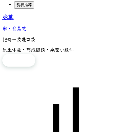
赏析推荐
咏草
宋
·
俞紫芝
把诗一装进口袋
原生体验 · 离线随读 · 桌面小组件
免费下载