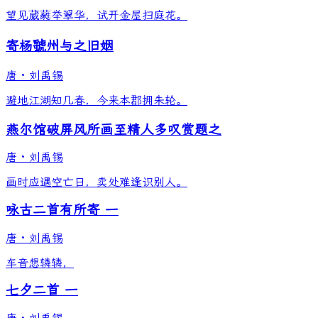
望见葳蕤举翠华，试开金屋扫庭花。
寄杨虢州与之旧姻
唐
·
刘禹锡
避地江湖知几春，今来本郡拥朱轮。
燕尔馆破屏风所画至精人多叹赏题之
唐
·
刘禹锡
画时应遇空亡日，卖处难逢识别人。
咏古二首有所寄 一
唐
·
刘禹锡
车音想辚辚，
七夕二首 一