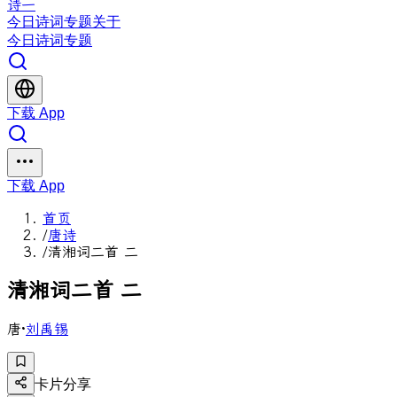
诗一
今日
诗词
专题
关于
今日
诗词
专题
下载 App
下载 App
首页
/
唐诗
/
清湘词二首 二
清
湘
词
二
首
二
唐
·
刘禹锡
卡片分享