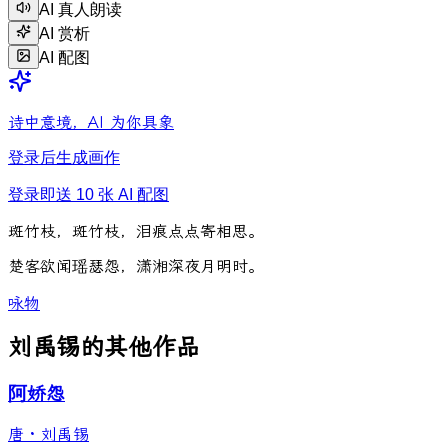
AI 真人朗读
AI 赏析
AI 配图
诗中意境，AI 为你具象
登录后生成画作
登录即送 10 张 AI 配图
斑
竹
枝
，
斑
竹
枝
，
泪
痕
点
点
寄
相
思
。
楚
客
欲
闻
瑶
瑟
怨
，
潇
湘
深
夜
月
明
时
。
咏物
刘禹锡的其他作品
阿娇怨
唐
·
刘禹锡