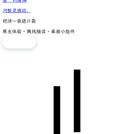
唐
·
刘禹锡
河鼓灵旗动，
把诗一装进口袋
原生体验 · 离线随读 · 桌面小组件
免费下载