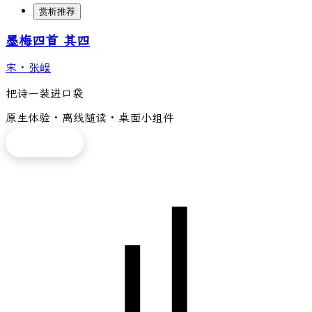
赏析推荐
墨梅四首 其四
宋
·
张嵲
把诗一装进口袋
原生体验 · 离线随读 · 桌面小组件
免费下载