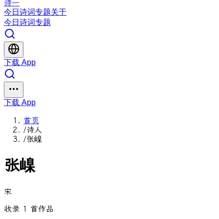
诗一
今日
诗词
专题
关于
今日
诗词
专题
下载 App
下载 App
首页
/
诗人
/
张嵲
张嵲
宋
收录 1 首作品