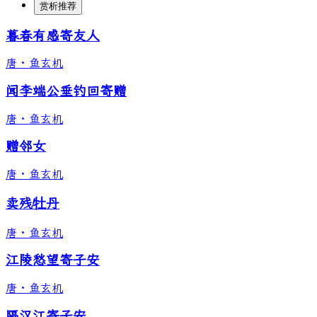
赏析推荐
暮春有感寄友人
唐
·
鱼玄机
闻李端公垂钓回寄赠
唐
·
鱼玄机
赠邻女
唐
·
鱼玄机
卖残牡丹
唐
·
鱼玄机
江陵愁望寄子安
唐
·
鱼玄机
隔汉江寄子安