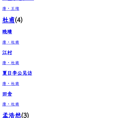
唐
·
王维
杜甫
(
4
)
晚晴
唐
·
杜甫
江村
唐
·
杜甫
夏日李公见访
唐
·
杜甫
田舍
唐
·
杜甫
孟浩然
(
3
)