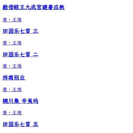
敕借岐王九成宫避暑应教
唐
·
王维
田园乐七首 三
唐
·
王维
田园乐七首 二
唐
·
王维
终南别业
唐
·
王维
辋川集 辛夷坞
唐
·
王维
田园乐七首 五