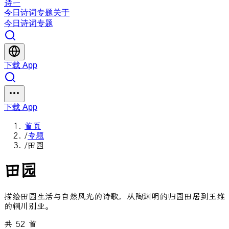
诗一
今日
诗词
专题
关于
今日
诗词
专题
下载 App
下载 App
首页
/
专题
/
田园
田园
描绘田园生活与自然风光的诗歌，从陶渊明的归园田居到王维
的辋川别业。
共 52 首