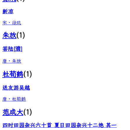
新凉
宋
·
徐玑
朱放
(
1
)
答陆[澧]
唐
·
朱放
杜荀鹤
(
1
)
送友游吴越
唐
·
杜荀鹤
范成大
(
1
)
四时田园杂兴六十首 夏日田园杂兴十二绝 其一