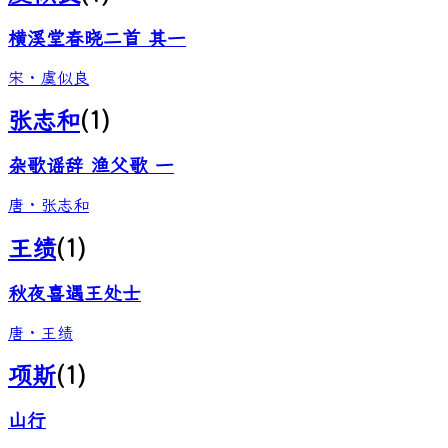
横溪堂春晓二首 其一
宋
·
虞似良
张志和
(
1
)
杂歌谣辞 渔父歌 一
唐
·
张志和
王绩
(
1
)
秋夜喜遇王处士
唐
·
王绩
项斯
(
1
)
山行