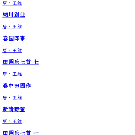
唐
·
王维
辋川别业
唐
·
王维
春园即事
唐
·
王维
田园乐七首 七
唐
·
王维
春中田园作
唐
·
王维
新晴野望
唐
·
王维
田园乐七首 一