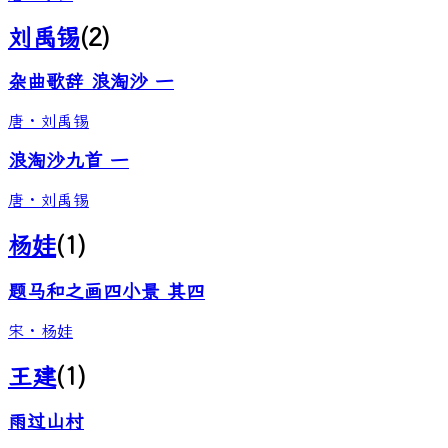
刘禹锡
(
2
)
杂曲歌辞 浪淘沙 一
唐
·
刘禹锡
浪淘沙九首 一
唐
·
刘禹锡
杨娃
(
1
)
题马和之画四小景 其四
宋
·
杨娃
王建
(
1
)
雨过山村