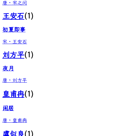
唐
·
宋之问
王安石
(
1
)
初夏即事
宋
·
王安石
刘方平
(
1
)
夜月
唐
·
刘方平
皇甫冉
(
1
)
闲居
唐
·
皇甫冉
虞似良
(
1
)