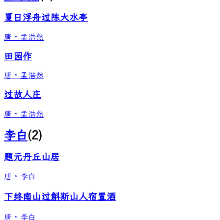
夏日浮舟过陈大水亭
唐
·
孟浩然
田园作
唐
·
孟浩然
过故人庄
唐
·
孟浩然
李白
(
2
)
题元丹丘山居
唐
·
李白
下终南山过斛斯山人宿置酒
唐
·
李白