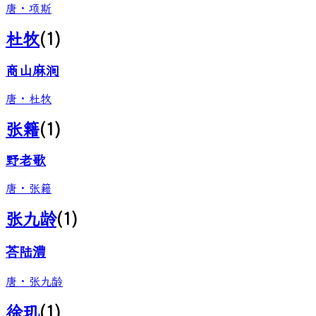
唐
·
项斯
杜牧
(
1
)
商山麻涧
唐
·
杜牧
张籍
(
1
)
野老歌
唐
·
张籍
张九龄
(
1
)
荅陆澧
唐
·
张九龄
徐玑
(
1
)