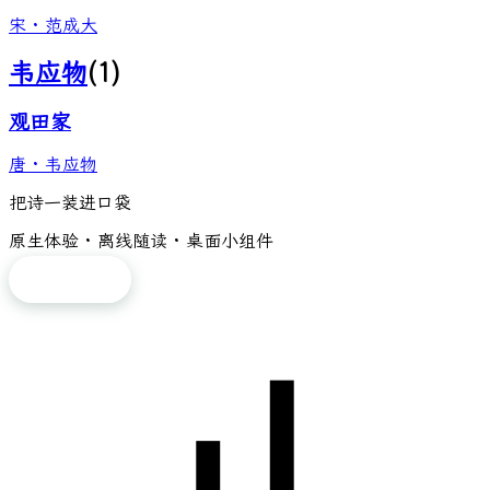
宋
·
范成大
韦应物
(
1
)
观田家
唐
·
韦应物
把诗一装进口袋
原生体验 · 离线随读 · 桌面小组件
免费下载