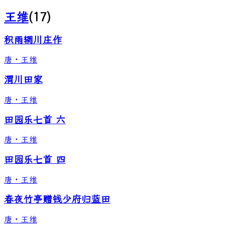
王维
(
17
)
积雨辋川庄作
唐
·
王维
渭川田家
唐
·
王维
田园乐七首 六
唐
·
王维
田园乐七首 四
唐
·
王维
春夜竹亭赠钱少府归蓝田
唐
·
王维