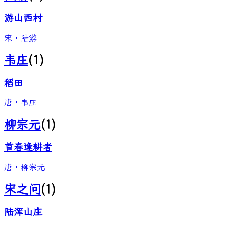
游山西村
宋
·
陆游
韦庄
(
1
)
稻田
唐
·
韦庄
柳宗元
(
1
)
首春逢耕者
唐
·
柳宗元
宋之问
(
1
)
陆浑山庄