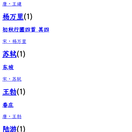
唐
·
王建
杨万里
(
1
)
初秋行圃四首 其四
宋
·
杨万里
苏轼
(
1
)
东坡
宋
·
苏轼
王勃
(
1
)
春庄
唐
·
王勃
陆游
(
1
)