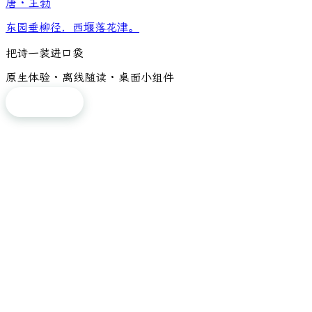
唐
·
王勃
东园垂柳径，西堰落花津。
把诗一装进口袋
原生体验 · 离线随读 · 桌面小组件
免费下载