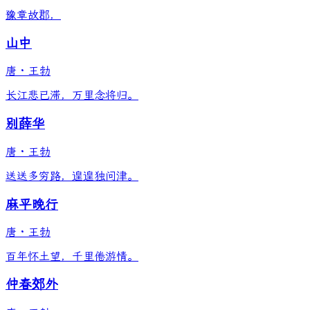
豫章故郡，
山中
唐
·
王勃
长江悲已滞，万里念将归。
别薛华
唐
·
王勃
送送多穷路，遑遑独问津。
麻平晚行
唐
·
王勃
百年怀土望，千里倦游情。
仲春郊外