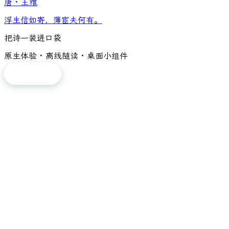
唐
·
王维
浮生信如寄，薄宦夫何有。
把诗一装进口袋
原生体验 · 离线随读 · 桌面小组件
免费下载