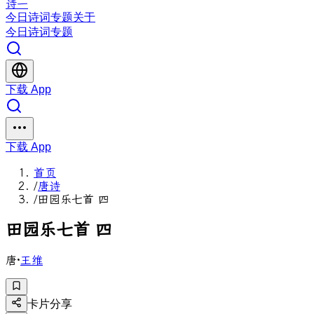
诗一
今日
诗词
专题
关于
今日
诗词
专题
下载 App
下载 App
首页
/
唐诗
/
田园乐七首 四
田
园
乐
七
首
四
唐
·
王维
卡片分享