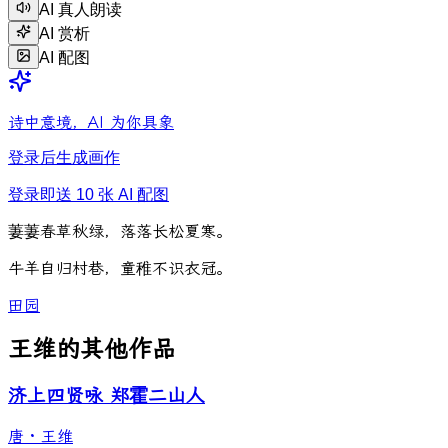
AI 真人朗读
AI 赏析
AI 配图
诗中意境，AI 为你具象
登录后生成画作
登录即送 10 张 AI 配图
萋
萋
春
草
秋
绿
，
落
落
长
松
夏
寒
。
牛
羊
自
归
村
巷
，
童
稚
不
识
衣
冠
。
田园
王维的其他作品
济上四贤咏 郑霍二山人
唐
·
王维