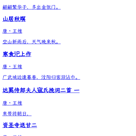
翩翩繁华子，多出金张门。
山居秋暝
唐
·
王维
空山新雨后，天气晚来秋。
寒食汜上作
唐
·
王维
广武城边逢暮春，汶阳归客泪沾巾。
达奚侍郎夫人寇氏挽词二首 一
唐
·
王维
束带将朝日，
资圣寺送甘二