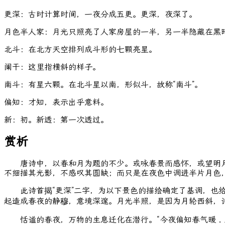
更深：古时计算时间，一夜分成五更。更深，夜深了。
月色半人家：月光只照亮了人家房屋的一半，另一半隐藏在黑
北斗：在北方天空排列成斗形的七颗亮星。
阑干：这里指横斜的样子。
南斗：有星六颗。在北斗星以南，形似斗，故称“南斗”。
偏知：才知，表示出乎意料。
新：初。新透：第一次透过。
赏析
唐诗中，以春和月为题的不少。或咏春景而感怀，或望明月
不细描其光影，不感叹其圆缺；而只是在夜色中调进半片月色
此诗首揭“更深”二字，为以下景色的描绘确定了基调，也给全诗
起造成春夜的静穆，意境深邃。月光半照，是因为月轮西斜，
恬谧的春夜，万物的生息迁化在潜行。“今夜偏知春气暖．虫