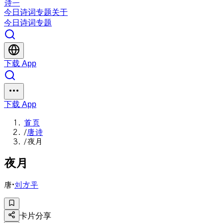
诗一
今日
诗词
专题
关于
今日
诗词
专题
下载 App
下载 App
首页
/
唐诗
/
夜月
夜
月
唐
·
刘方平
卡片分享