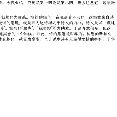
来。今夜虫鸣，究竟是第一回还是第几回，谁去注意它，这须得
生机勃发的力度感。窗纱的绿色，夜晚是看不出的。这绿意来自诗
托诗的意境，就是因为这诗得之于诗人的内心。诗人是以一颗纯
。结句的“虫声”，“绿窗纱”互为映发。于是春意俱足。但这
与其感觉冥合的一个物候。因此，诗的意蕴是深厚的。构思的新颖别
体真趣的。就更为寥寥。至于说本诗有无隐微之情的寄托，于字