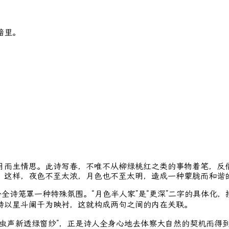
暗里。
而生情思。此诗写春，不唯不从柳绿桃红之类的事物着笔，反借
，这样，夜色不至太浓，月色也不至太明，造成一种蒙胧而和谐
笼罩一种特殊氛围。“月色半人家”是“更深”二字的具体化，接
诗以星斗阑干为映衬，这就构成两句之间的内在关联。
声新透绿窗纱”，正是诗人全身心地去体察大自然的契机而得到