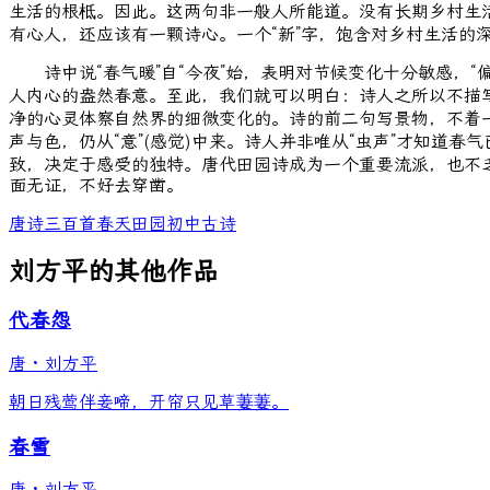
生活的根柢。因此。这两句非一般人所能道。没有长期乡村生
有心人，还应该有一颗诗心。一个“新”字，饱含对乡村生活的
诗中说“春气暖”自“今夜”始，表明对节候变化十分敏感，“
人内心的盎然春意。至此，我们就可以明白：诗人之所以不描
净的心灵体察自然界的细微变化的。诗的前二句写景物，不着一
声与色，仍从“意”(感觉)中来。诗人并非唯从“虫声”才知道春
致，决定于感受的独特。唐代田园诗成为一个重要流派，也不
面无证，不好去穿凿。
唐诗三百首
春天
田园
初中古诗
刘方平的其他作品
代春怨
唐
·
刘方平
朝日残莺伴妾啼，开帘只见草萋萋。
春雪
唐
·
刘方平