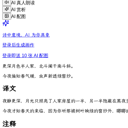
AI 真人朗读
AI 赏析
AI 配图
诗中意境，AI 为你具象
登录后生成画作
登录即送 10 张 AI 配图
更
深
月
色
半
人
家
，
北
斗
阑
干
南
斗
斜
。
今
夜
偏
知
春
气
暖
，
虫
声
新
透
绿
窗
纱
。
译文
夜静更深，月光只照亮了人家房屋的一半，另一半隐藏在黑夜
今夜才知春天的来临，因为你听那被树叶映绿的窗纱外，唧唧
注释