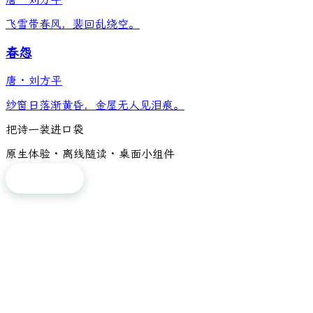
飞雪带春风，裴回乱绕空。
春怨
唐
·
刘方平
纱窗日落渐黄昏，金屋无人见泪痕。
把诗一装进口袋
原生体验 · 离线随读 · 桌面小组件
免费下载