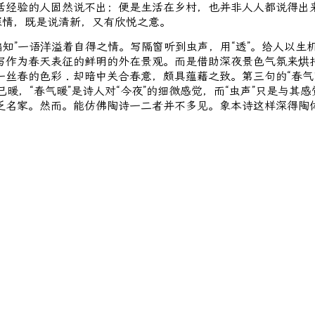
活经验的人固然说不出；便是生活在乡村，也并非人人都说得出
深情，既是说清新，又有欣悦之意。
偏知”一语洋溢着自得之情。写隔窗听到虫声，用“透”。给人以
写作为春天表征的鲜明的外在景观。而是借助深夜景色气氛来烘
丝春的色彩．却暗中关合春意，颇具蕴藉之致。第三句的“春气暖”
气已暖，“春气暖”是诗人对“今夜”的细微感觉，而“虫声”只是
乏名家。然而。能仿佛陶诗一二者并不多见。象本诗这样深得陶