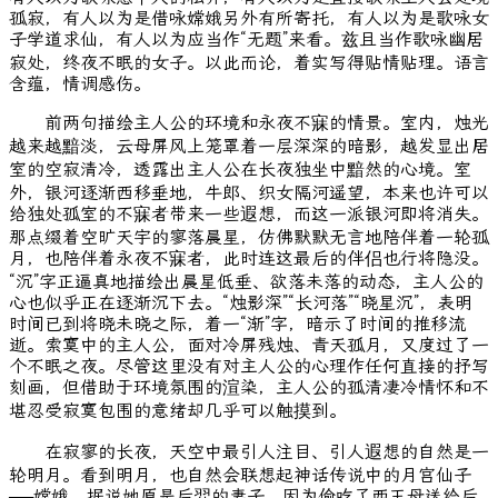
孤寂，有人以为是借咏嫦娥另外有所寄托，有人以为是歌咏女
子学道求仙，有人以为应当作“无题”来看。兹且当作歌咏幽居
寂处，终夜不眠的女子。以此而论，着实写得贴情贴理。语言
含蕴，情调感伤。
前两句描绘主人公的环境和永夜不寐的情景。室内，烛光
越来越黯淡，云母屏风上笼罩着一层深深的暗影，越发显出居
室的空寂清冷，透露出主人公在长夜独坐中黯然的心境。室
外，银河逐渐西移垂地，牛郎、织女隔河遥望，本来也许可以
给独处孤室的不寐者带来一些遐想，而这一派银河即将消失。
那点缀着空旷天宇的寥落晨星，仿佛默默无言地陪伴着一轮孤
月，也陪伴着永夜不寐者，此时连这最后的伴侣也行将隐没。
“沉”字正逼真地描绘出晨星低垂、欲落未落的动态，主人公的
心也似乎正在逐渐沉下去。“烛影深”“长河落”“晓星沉”，表明
时间已到将晓未晓之际，着一“渐”字，暗示了时间的推移流
逝。索寞中的主人公，面对冷屏残烛、青天孤月，又度过了一
个不眠之夜。尽管这里没有对主人公的心理作任何直接的抒写
刻画，但借助于环境氛围的渲染，主人公的孤清凄冷情怀和不
堪忍受寂寞包围的意绪却几乎可以触摸到。
在寂寥的长夜，天空中最引人注目、引人遐想的自然是一
轮明月。看到明月，也自然会联想起神话传说中的月宫仙子
──嫦娥。据说她原是后羿的妻子，因为偷吃了西王母送给后