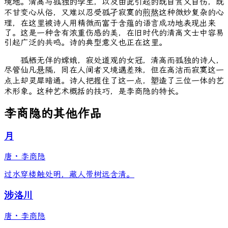
境地。清高与孤独的孪生，以及由此引起的既自赏又自伤，既
不甘变心从俗，又难以忍受孤孑寂寞的煎熬这种微妙复杂的心
理，在这里被诗人用精微而富于含蕴的语言成功地表现出来
了。这是一种含有浓重伤感的美，在旧时代的清高文士中容易
引起广泛的共鸣。诗的典型意义也正在这里。
孤栖无伴的嫦娥，寂处道观的女冠，清高而孤独的诗人，
尽管仙凡悬隔，同在人间者又境遇差殊，但在高洁而寂寞这一
点上却灵犀暗通。诗人把握住了这一点，塑造了三位一体的艺
术形象。这种艺术概括的技巧，是李商隐的特长。
李商隐的其他作品
月
唐
·
李商隐
过水穿楼触处明，藏人带树远含清。
涉洛川
唐
·
李商隐