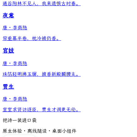
通谷阳林不见人，我来遗恨古时春。
夜意
唐
·
李商隐
帘垂幕半卷，枕冷被仍香。
宫妓
唐
·
李商隐
珠箔轻明拂玉墀，披香新殿鬬腰支。
贾生
唐
·
李商隐
宣室求贤访逐臣，贾生才调更无伦。
把诗一装进口袋
原生体验 · 离线随读 · 桌面小组件