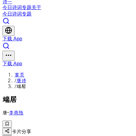
诗一
今日
诗词
专题
关于
今日
诗词
专题
下载 App
下载 App
首页
/
唐诗
/
端居
端
居
唐
·
李商隐
卡片分享