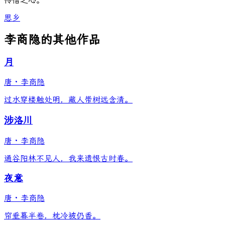
怜惜之心。
思乡
李商隐的其他作品
月
唐
·
李商隐
过水穿楼触处明，藏人带树远含清。
涉洛川
唐
·
李商隐
通谷阳林不见人，我来遗恨古时春。
夜意
唐
·
李商隐
帘垂幕半卷，枕冷被仍香。