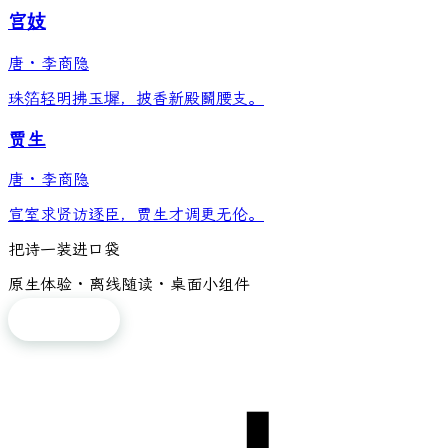
宫妓
唐
·
李商隐
珠箔轻明拂玉墀，披香新殿鬬腰支。
贾生
唐
·
李商隐
宣室求贤访逐臣，贾生才调更无伦。
把诗一装进口袋
原生体验 · 离线随读 · 桌面小组件
免费下载