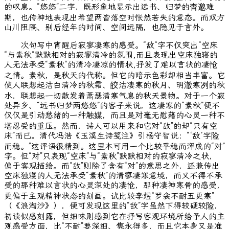
的叹息。“悠悠”二字，既形象地显示出远书、归梦的杳邈难
期，也传神地表现出希望两皆落空时怅然若失的意态。而双方
山川阻隔、别后经年的时间、空间远隔，也隐见于言外。
次句写中宵醒后寂寥凄寒的感受。“敌“字不仅突出“空床
“与素秋“默默相对的寂寥清冷的氛围,而且表现出空床独寝的
人无法承受“素秋“的清冷凄凉的情状,抒发了难以言状的凄怆
之情。素秋，是秋天的代称。但它的暗示色彩却相当丰富。它
使人联想起洁白清冷的秋霜、皎洁凄寒的秋月、明澈寒冽的秋
水，联想起一切散发着萧瑟清寒气息的秋天景物。对于一个寂
处异乡、“远书归梦两悠悠”的客子来说，这凄寒的“素秋”便不
仅仅是引动愁绪的一种触媒，而且是对毫无慰藉的心灵一种不
堪忍受的重压。然而，诗人可以用来和它对“敌”的却“只有空
床”而已。清代冯浩《玉溪生诗笺注》引杨守智说：“‘敌’字险
而稳。”这评语很精到。这里本可用一个比较平稳而浑成的“对”
字。但“对”只表现“空床”与“素秋”默默相对的寂寥清冷之状，
偏于客观描绘。而“敌”则除了含有“对”的意思之外，还兼传出
空床独寝的人无法承受“素秋”的清寥凄寒意境，而又不得不承
受的那种难以言状的心灵深处的凄怆，那种凄神寒骨的感受，
更偏于主观精神状态的刻画。试比较李煜“罗衾不耐五更寒”
（《浪淘沙》），便可发现这里的“敌”字虽然下得较硬较险，
初读似感刻露，但细味则感到它在抒写客观环境所给予人的主
观感受方面，比“不耐”要深细、隽永得多，而且它本身又是准