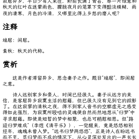
寂居异乡，平日少有人来往，阶前长满了青苔，那一片绿意和
秋天的红叶在迷蒙雨色、朦胧夜月的笼罩下变得黯淡模糊，雨
夜的凄寒、月色的冷清，又哪里比得上乡愁的磨人呢?
注释
端居：闲居。
素秋：秋天的代称。
赏析
这是作者滞留异乡、思念妻子之作。题目“端居”，即闲居
之意。
诗人远别家乡和亲人，时间已经很久。妻子从远方的来
信，是客居异乡寂寞生活的慰藉，但已很久没有见到它的踪影
了。在这寂寥的清秋之夜，得不到家人音书的空廓虚无之感变
得如此强烈，为寂寞所咬啮的灵魂便自然而然地想从“归梦”中
寻求慰藉。即使是短暂的梦中相聚，也总可稍慰相思。但“路
迢归梦难成”（李煜《清平乐》），一觉醒来，竟是悠悠相别
经年，魂魄未曾入梦。“远书归梦两悠悠”，正是诗人在盼远书
而不至、觅归梦而不成的情况下，从心灵深处发出的一声长长