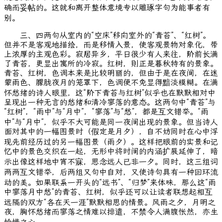
确而妥帖的。这就和离开整体意境专以雕琢字句为能事者有
别。
三、四两句从室内的“空床”移向室外的“青苔”、“红树”。
但并不是客观地描绘，而是移情入景，使客观景物对象化，带
上浓厚的主观色彩。寂居异乡，平日很少有人来往，阶前长满
了青苔，更显出寓所的冷寂。红树，则正是暮秋特有的景象。
青苔、红树，色调本来是比较明丽的，但由于是在夜间，在迷
蒙雨色、朦胧夜月的笼罩下，色调便不免显得黯淡模糊。在满
怀愁绪的诗人眼里，这“阶下青苔与红树”似乎也在默默相对中
呈现出一种无言的愁绪和清冷寥落的意态。这两句中“青苔”与
“红树”，“雨中”与“月中”，“寥落”与“愁”，都是互文错举。“雨
中”与“月中”，似乎不大可能是同一夜间出现的景象。但当诗人
面对其中的一幅图景时（假定是月夕），自不妨同时在心中浮
现先前经历过的另一幅图景（雨夕）。这样把眼前的实景和记
忆中的景色交织在一起，无形中将时间的内涵扩展延伸了，暗
示出像这样地中宵不寐，思念远人已非一夕。同时，这三组词
两两互文错举，后两组又句中自对，又使诗句具有一种回环流
动的美。如果联系一开头的“远书”、“归梦”来体味，那么这“雨
中寥落月中愁”的青苔、红树，似乎还可以让读者联想起相互
远隔的双方“各在天一涯”默默相思的情景。风雨之夕，月明之
夜，胸怀愁绪而寥落之情难以排遣，不禁令人满腹怅然，亦生