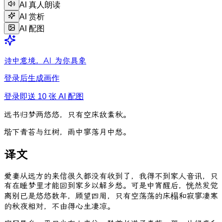
AI 真人朗读
AI 赏析
AI 配图
诗中意境，AI 为你具象
登录后生成画作
登录即送 10 张 AI 配图
远
书
归
梦
两
悠
悠
，
只
有
空
床
敌
素
秋
。
堦
下
青
苔
与
红
树
，
雨
中
寥
落
月
中
愁
。
译文
爱妻从远方的来信很久都没有收到了，我得不到家人音讯，只
有在睡梦里才能回到家乡以解乡愁。可是中宵醒后，恍然发觉
离别已是悠悠数年，顾望四周，只有空荡荡的床榻和寂寥凄寒
的秋夜相对，不由得心生凄凉。