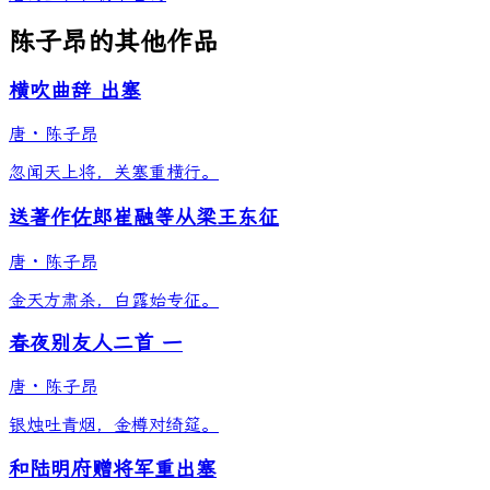
陈子昂的其他作品
横吹曲辞 出塞
唐
·
陈子昂
忽闻天上将，关塞重横行。
送著作佐郎崔融等从梁王东征
唐
·
陈子昂
金天方肃杀，白露始专征。
春夜别友人二首 一
唐
·
陈子昂
银烛吐青烟，金樽对绮筵。
和陆明府赠将军重出塞