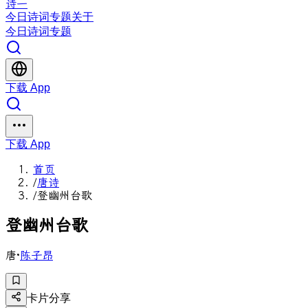
诗一
今日
诗词
专题
关于
今日
诗词
专题
下载 App
下载 App
首页
/
唐诗
/
登幽州台歌
登
幽
州
台
歌
唐
·
陈子昂
卡片分享