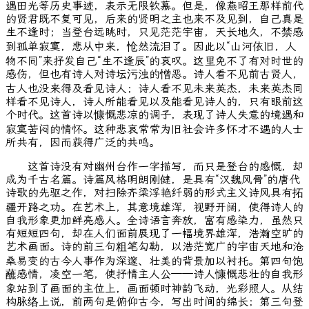
遇田光等历史事迹，表示无限钦慕。但是，像燕昭王那样前代
的贤君既不复可见，后来的贤明之主也来不及见到，自己真是
生不逢时；当登台远眺时，只见茫茫宇宙，天长地久，不禁感
到孤单寂寞，悲从中来，怆然流泪了。因此以“山河依旧，人
物不同”来抒发自己“生不逢辰”的哀叹。这里免不了有对时世的
感伤，但也有诗人对诗坛污浊的憎恶。诗人看不见前古贤人，
古人也没来得及看见诗人；诗人看不见未来英杰，未来英杰同
样看不见诗人，诗人所能看见以及能看见诗人的，只有眼前这
个时代。这首诗以慷慨悲凉的调子，表现了诗人失意的境遇和
寂寞苦闷的情怀。这种悲哀常常为旧社会许多怀才不遇的人士
所共有，因而获得广泛的共鸣。
这首诗没有对幽州台作一字描写，而只是登台的感慨，却
成为千古名篇。诗篇风格明朗刚健，是具有“汉魏风骨”的唐代
诗歌的先驱之作，对扫除齐梁浮艳纤弱的形式主义诗风具有拓
疆开路之功。在艺术上，其意境雄浑，视野开阔，使得诗人的
自我形象更加鲜亮感人。全诗语言奔放，富有感染力，虽然只
有短短四句，却在人们面前展现了一幅境界雄浑，浩瀚空旷的
艺术画面。诗的前三句粗笔勾勒，以浩茫宽广的宇宙天地和沧
桑易变的古今人事作为深邃、壮美的背景加以衬托。第四句饱
蘸感情，凌空一笔，使抒情主人公——诗人慷慨悲壮的自我形
象站到了画面的主位上，画面顿时神韵飞动，光彩照人。从结
构脉络上说，前两句是俯仰古今，写出时间的绵长；第三句登