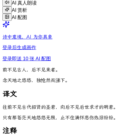
AI 真人朗读
AI 赏析
AI 配图
诗中意境，AI 为你具象
登录后生成画作
登录即送 10 张 AI 配图
前
不
见
古
人
，
后
不
见
来
者
。
念
天
地
之
悠
悠
，
独
怆
然
而
涕
下
。
译文
往前不见古代招贤的圣君，向后不见后世求才的明君。
只有那苍茫天地悠悠无限，止不住满怀悲伤热泪纷纷。
注释