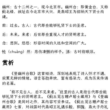
幽州：古十二州之一，现今北京市。幽州台：即黄金台，又称
蓟北楼，故址在今北京市大兴，是燕昭王为招纳天下贤士而
建。
前：过去。古人：古代那些能够礼贤下士的圣君。
后：未来。来者：后世那些重视人才的贤明君主。
念：想到。悠悠：形容时间的久远和空间的广大。
怆（chuàng）然：悲伤凄恻的样子。涕：古时指眼泪。
赏析
《登幽州台歌》这首短诗，深刻地表现了诗人怀才不遇、
寂寞无聊的情绪。语言苍劲奔放，富有感染力，成为历来传诵
的名篇。
“前不见古人，后不见来者。”这里的古人是指古代那些能
够礼贤下士的贤明君主。《蓟丘览古赠卢居士藏用》与《登幽
州台歌》是同时之作，其内容可资参证。《蓟丘览古赠卢居士
藏用》七首，对战国时代燕昭王礼遇乐毅、郭隗，燕太子丹礼