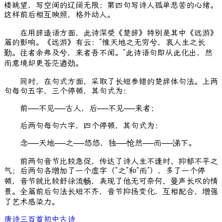
楼眺望，写空间的辽阔无限；第四句写诗人孤单悲苦的心绪。
这样前后相互映照，格外动人。
在用辞造语方面，此诗深受《楚辞》特别是其中《远游》
篇的影响。《远游》有云：“惟天地之无穷兮，哀人生之长
勤。往者余弗及兮，来者吾不闻。”此诗语句即从此化出，然
而意境却更苍茫遒劲。
同时，在句式方面，采取了长短参错的楚辞体句法。上两
句每句五字，三个停顿，其句式为：
前──不见──古人，后──不见──来者；
后两句每句六字，四个停顿，其句式为：
念──天地──之──悠悠，独──怆然──而──涕下。
前两句音节比较急促，传达了诗人生不逢时、抑郁不平之
气；后两句各增加了一个虚字（“之”和“而”），多了一个停
顿，音节就比较舒徐流畅，表现了他无可奈何、曼声长叹的情
景。全篇前后句法长短不齐，音节抑扬变化，互相配合，增强
了艺术感染力。
唐诗三百首
初中古诗