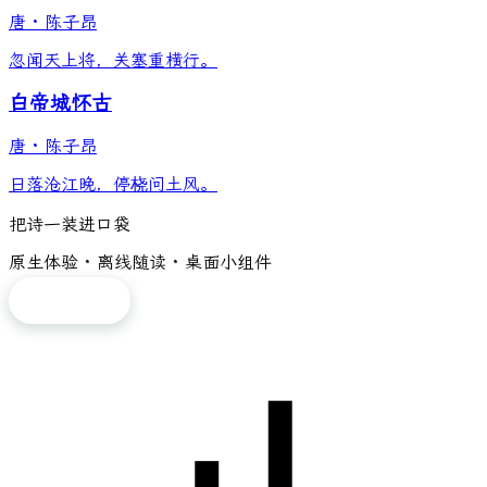
唐
·
陈子昂
忽闻天上将，关塞重横行。
白帝城怀古
唐
·
陈子昂
日落沧江晚，停桡问土风。
把诗一装进口袋
原生体验 · 离线随读 · 桌面小组件
免费下载