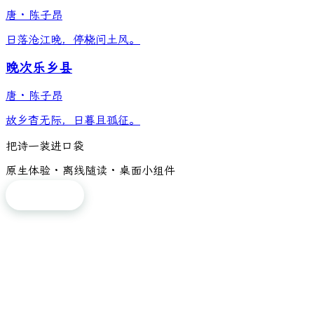
唐
·
陈子昂
日落沧江晚，停桡问土风。
晚次乐乡县
唐
·
陈子昂
故乡杳无际，日暮且孤征。
把诗一装进口袋
原生体验 · 离线随读 · 桌面小组件
免费下载