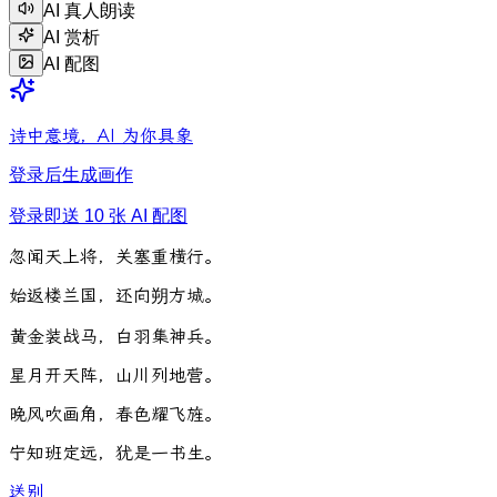
AI 真人朗读
AI 赏析
AI 配图
诗中意境，AI 为你具象
登录后生成画作
登录即送 10 张 AI 配图
忽
闻
天
上
将
，
关
塞
重
横
行
。
始
返
楼
兰
国
，
还
向
朔
方
城
。
黄
金
装
战
马
，
白
羽
集
神
兵
。
星
月
开
天
阵
，
山
川
列
地
营
。
晚
风
吹
画
角
，
春
色
耀
飞
旌
。
宁
知
班
定
远
，
犹
是
一
书
生
。
送别