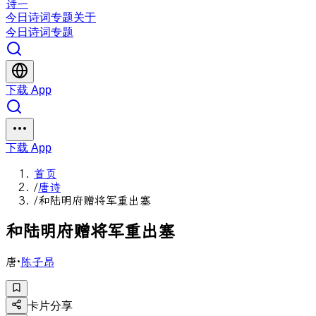
诗一
今日
诗词
专题
关于
今日
诗词
专题
下载 App
下载 App
首页
/
唐诗
/
和陆明府赠将军重出塞
和
陆
明
府
赠
将
军
重
出
塞
唐
·
陈子昂
卡片分享