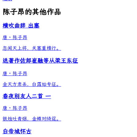
陈子昂的其他作品
横吹曲辞 出塞
唐
·
陈子昂
忽闻天上将，关塞重横行。
送著作佐郎崔融等从梁王东征
唐
·
陈子昂
金天方肃杀，白露始专征。
春夜别友人二首 一
唐
·
陈子昂
银烛吐青烟，金樽对绮筵。
白帝城怀古