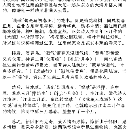
人突出地写江南的新春是与太阳一起从东方的大海升临人间
的，像曙光一样映照着满天云霞。
“梅柳”句是写初春正月的花木。同是梅花柳树，同属初春
正月，在北方是雪里寻梅，遥看柳色，残冬未消；而江南已经
梅花缤纷，柳叶翩翩，春意盎然，正如诗人在同年正月作的
《大酺》中所形容的：“梅花落处疑残雪，柳叶开时任好风。”
所以这句说梅柳渡过江来，江南就完全是花发木荣的春天了。
接着，写春鸟。“淑气”谓春天温暖气候。“黄鸟”即黄莺，
又名仓庚。仲春二月“仓庚鸣”（《礼记·月令》），南北皆然，
但江南的黄莺叫得更欢。西晋诗人陆机说：“蕙草饶淑气，时
鸟多好音。”（《悲哉行》）“淑气催黄鸟”，便是化用陆诗，而
以一个“催”字，突出了江南二月春鸟更其欢鸣的特点。
然后，写水草。“晴光”即谓春光。“绿苹”是浮萍。在中
原，季春三月“萍始生”（《礼记·月令》）；在江南，梁代诗人
江淹说：“江南二月春，东风转绿苹.”（《咏美人春游》）这
句说“晴光转绿苹”，便是化用江诗，也就暗示出江南二月仲春
的物候，恰同中原三月暮春，整整早了一个月。
总之，新因旧而见奇，景因情而方惊。惊新由于怀旧，思
乡情切，更觉异乡新奇。这两联写眼中所见江南物候，也寓含