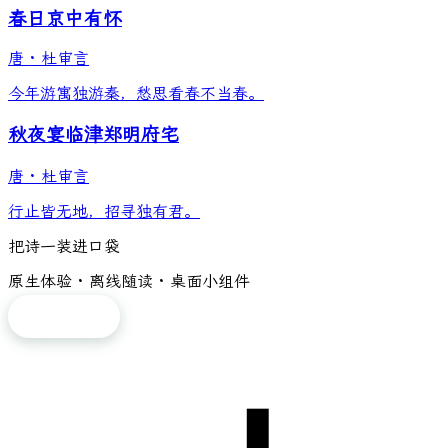
春日京中有怀
唐
·
杜审言
今年游寓独游秦，愁思看春不当春。
秋夜宴临津郑明府宅
唐
·
杜审言
行止皆无地，招寻独有君。
把诗一装进口袋
原生体验 · 离线随读 · 桌面小组件
免费下载