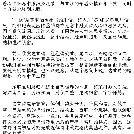
着心中怀念中原故乡之情，与首联的矛盾心情正相一贯，同时
也自然地转到末联。
“古调”是尊重陆丞原唱的用语。诗人用“忽闻”以示意外语
气，巧妙地表现出陆丞的诗在无意中触到诗人心中思乡之痛，
因而感伤流泪。反过来看，正因为诗人本来思乡情切，所以一
经触发，便伤心流泪。这个结尾，既点明归思，又点出和意，
结构谨严缜密。
前人欣赏这首诗，往往偏爱首、尾二联，而略过中间二
联。其实，它的构思是完整而有独创的。起结固然别致，但是
如果没有中间两联独特的情景描写，整首诗就不会如此丰满、
贯通而别有情趣，也不切题意。从这个意义上说，这首诗的精
彩处，恰在中间二联。
尾联点明思归和道出自己伤春的本意。诗采用拟人手法，
写江南早春，历历如画，对仗工整，结构细密，字字锤炼。
这首诗造语警策。体例上韵脚分明，平仄和谐，对仗工
整，已是成熟的律诗作品。结构上，首联一个意群，颔联颈联
一个意群，尾联又一个意群，并且首尾呼应、中间展开。这种
行文方式是初唐律诗乃至此后的唐律中常用的格式。因此，这
首诗可谓初唐时期完成近体诗体式定格的奠基之作，具有开源
辟流的意义。