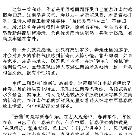
这首一首和诗，作者是用原唱同题抒发自己宦游江南的感
慨和归思。江南早春天气，和朋友一起游览风景，本是赏心乐
事，但诗人却像王粲登楼那样，“虽信美而非吾土”，不如归
去。所以这首和诗写得别有情致，惊新而不快，赏心而不乐，
感受新鲜而思绪凄清，景色优美而情调淡然，甚至于伤感，有
满腹牢骚在言外。
诗一开头就发感慨，说只有离别家乡、奔走仕途的游子，
才会对异乡的节物气候感到新奇而大惊小怪。言外即谓，如果
在家乡，或是当地人，则习见而不怪。在这“独有”、“偏惊”的
强调语气中，生动表现出诗人宦游江南的矛盾心情。这一开头
相当别致，很有个性特点。
中间二联即写“惊新”。表面看，这两联写江南新春伊始至
仲春二月的物候变化特点，表现出江南春光明媚、鸟语花香的
水乡景色；实际上，诗人是从比较故乡中原物候来写异乡江南
的新奇的，在江南仲春的新鲜风光里有着诗人怀念中原暮春的
故土情意，句句惊新而处处怀乡。
“云霞”句是写新春伊始。在古人观念中，春神东帝，方位
在东，日出于东，春来自东。但在中原，新春伊始的物候是
“东风解冻，蛰虫始振，鱼上冰”（《礼记·月令》），风已暖而
水犹寒。而江南水乡近海，春风春水都暖，并且多云。所以诗