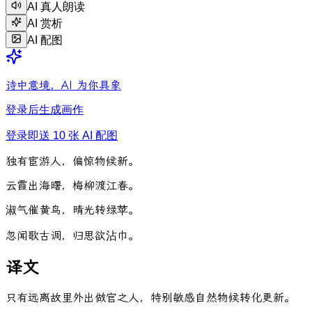
AI 真人朗读
AI 赏析
AI 配图
诗中意境，AI 为你具象
登录后生成画作
登录即送 10 张 AI 配图
独
有
宦
游
人
，
偏
惊
物
候
新
。
云
霞
出
海
曙
，
梅
柳
渡
江
春
。
淑
气
催
黄
鸟
，
晴
光
转
绿
苹
。
忽
闻
歌
古
调
，
归
思
欲
沾
巾
。
译文
只有远离故里外出做官之人，特别敏感自然物候转化更新。