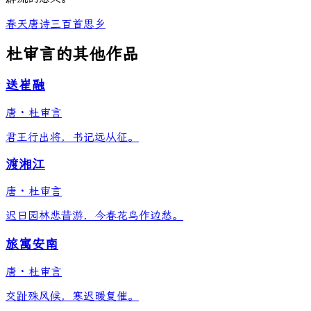
春天
唐诗三百首
思乡
杜审言的其他作品
送崔融
唐
·
杜审言
君王行出将，书记远从征。
渡湘江
唐
·
杜审言
迟日园林悲昔游，今春花鸟作边愁。
旅寓安南
唐
·
杜审言
交趾殊风候，寒迟暖复催。