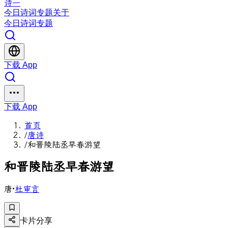
诗一
今日
诗词
专题
关于
今日
诗词
专题
下载 App
下载 App
首页
/
唐诗
/
和晋陵陆丞早春游望
和
晋
陵
陆
丞
早
春
游
望
唐
·
杜审言
卡片分享