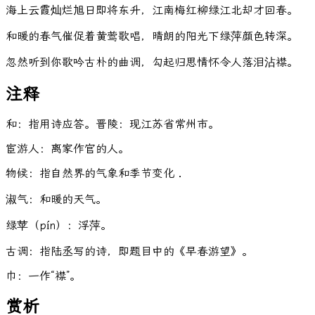
海上云霞灿烂旭日即将东升，江南梅红柳绿江北却才回春。
和暖的春气催促着黄莺歌唱，晴朗的阳光下绿萍颜色转深。
忽然听到你歌吟古朴的曲调，勾起归思情怀令人落泪沾襟。
注释
和：指用诗应答。晋陵：现江苏省常州市。
宦游人：离家作官的人。
物候：指自然界的气象和季节变化．
淑气：和暖的天气。
绿苹（pín）：浮萍。
古调：指陆丞写的诗，即题目中的《早春游望》。
巾：一作“襟”。
赏析