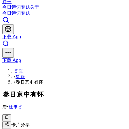
诗一
今日
诗词
专题
关于
今日
诗词
专题
下载 App
下载 App
首页
/
唐诗
/
春日京中有怀
春
日
京
中
有
怀
唐
·
杜审言
卡片分享