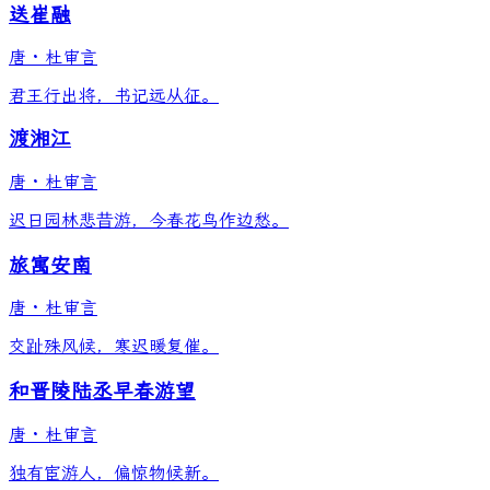
送崔融
唐
·
杜审言
君王行出将，书记远从征。
渡湘江
唐
·
杜审言
迟日园林悲昔游，今春花鸟作边愁。
旅寓安南
唐
·
杜审言
交趾殊风候，寒迟暖复催。
和晋陵陆丞早春游望
唐
·
杜审言
独有宦游人，偏惊物候新。