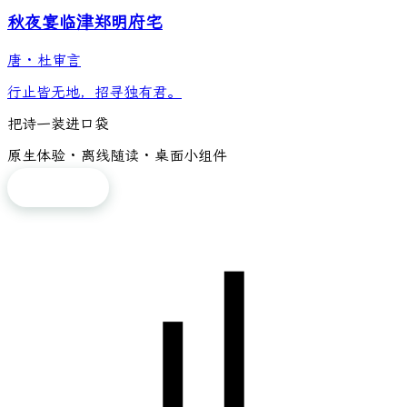
秋夜宴临津郑明府宅
唐
·
杜审言
行止皆无地，招寻独有君。
把诗一装进口袋
原生体验 · 离线随读 · 桌面小组件
免费下载