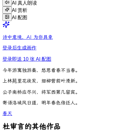
AI 真人朗读
AI 赏析
AI 配图
诗中意境，AI 为你具象
登录后生成画作
登录即送 10 张 AI 配图
今
年
游
寓
独
游
秦
，
愁
思
看
春
不
当
春
。
上
林
苑
里
花
徒
发
，
细
柳
营
前
叶
漫
新
。
公
子
南
桥
应
尽
兴
，
将
军
西
第
几
留
宾
。
寄
语
洛
城
风
日
道
，
明
年
春
色
倍
还
人
。
春天
杜审言的其他作品