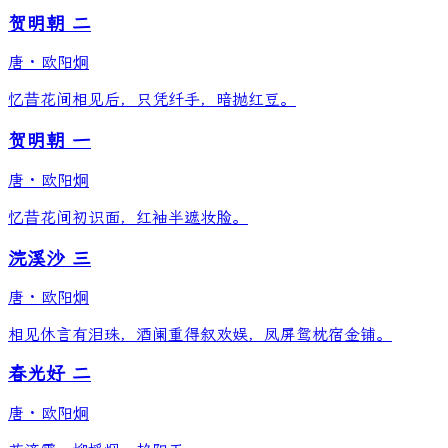
贺明朝 二
唐
·
欧阳炯
忆昔花间相见后，只凭纤手，暗抛红豆。
贺明朝 一
唐
·
欧阳炯
忆昔花间初识面，红袖半遮妆脸。
浣溪沙 三
唐
·
欧阳炯
相见休言有泪珠，酒阑重得叙欢娱，凤屏鸳枕宿金铺。
春光好 二
唐
·
欧阳炯