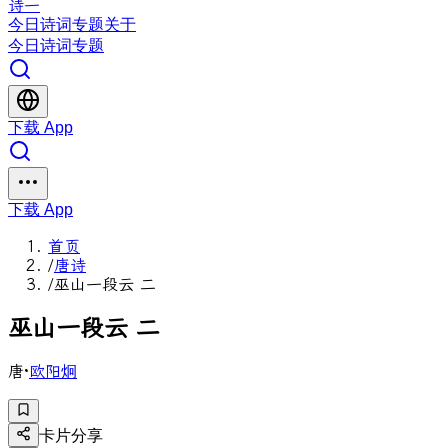
诗一
今日
诗词
专题
关于
今日
诗词
专题
下载 App
下载 App
首页
/
唐诗
/
巫山一段云 二
巫
山
一
段
云
二
唐
·
欧阳炯
卡片分享