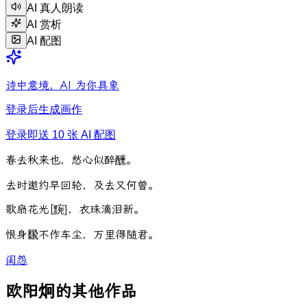
AI 真人朗读
AI 赏析
AI 配图
诗中意境，AI 为你具象
登录后生成画作
登录即送 10 张 AI 配图
春
去
秋
来
也
，
愁
心
似
醉
醺
。
去
时
邀
约
早
回
轮
，
及
去
又
何
曾
。
歌
扇
花
光
[
黦
]
，
衣
珠
滴
泪
新
。
恨
身
飜
不
作
车
尘
，
万
里
得
随
君
。
闺怨
欧阳炯的其他作品