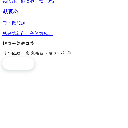
花滴露，柳摇烟，艳阳天。
献衷心
唐
·
欧阳炯
见好花颜色，争笑东风。
把诗一装进口袋
原生体验 · 离线随读 · 桌面小组件
免费下载