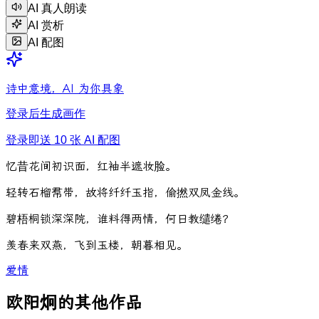
AI 真人朗读
AI 赏析
AI 配图
诗中意境，AI 为你具象
登录后生成画作
登录即送 10 张 AI 配图
忆
昔
花
间
初
识
面
，
红
袖
半
遮
妆
脸
。
轻
转
石
榴
帬
带
，
故
将
纤
纤
玉
指
，
偷
撚
双
凤
金
线
。
碧
梧
桐
锁
深
深
院
，
谁
料
得
两
情
，
何
日
教
缱
绻
？
羡
春
来
双
燕
，
飞
到
玉
楼
，
朝
暮
相
见
。
爱情
欧阳炯的其他作品