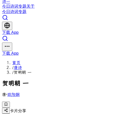
诗一
今日
诗词
专题
关于
今日
诗词
专题
下载 App
下载 App
首页
/
唐诗
/
贺明朝 一
贺
明
朝
一
唐
·
欧阳炯
卡片分享