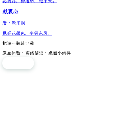
花滴露，柳摇烟，艳阳天。
献衷心
唐
·
欧阳炯
见好花颜色，争笑东风。
把诗一装进口袋
原生体验 · 离线随读 · 桌面小组件
免费下载