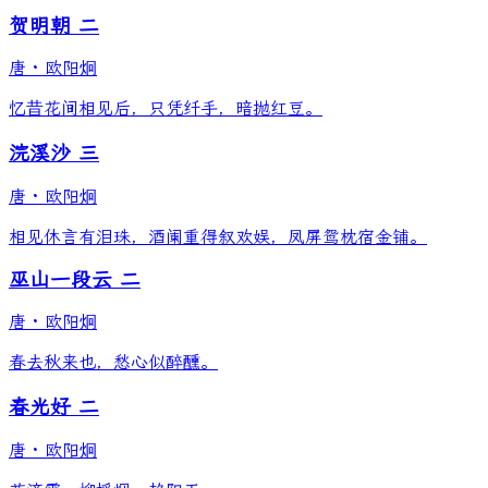
贺明朝 二
唐
·
欧阳炯
忆昔花间相见后，只凭纤手，暗抛红豆。
浣溪沙 三
唐
·
欧阳炯
相见休言有泪珠，酒阑重得叙欢娱，凤屏鸳枕宿金铺。
巫山一段云 二
唐
·
欧阳炯
春去秋来也，愁心似醉醺。
春光好 二
唐
·
欧阳炯