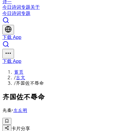
诗一
今日
诗词
专题
关于
今日
诗词
专题
下载 App
下载 App
首页
/
古文
/
齐国佐不辱命
齐
国
佐
不
辱
命
先秦
·
左丘明
卡片分享