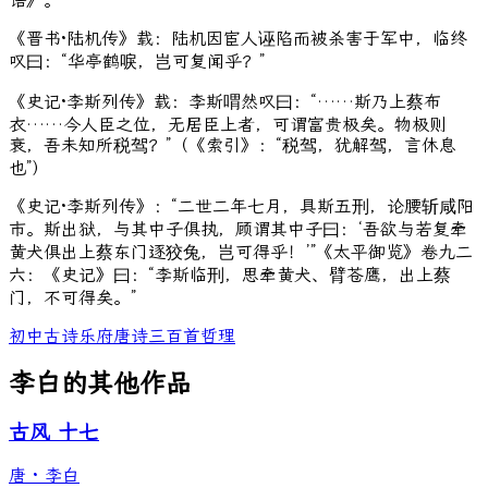
语》。
《晋书·陆机传》载：陆机因宦人诬陷而被杀害于军中，临终
叹曰：“华亭鹤唳，岂可复闻乎？”
《史记·李斯列传》载：李斯喟然叹曰：“……斯乃上蔡布
衣……今人臣之位，无居臣上者，可谓富贵极矣。物极则
衰，吾未知所税驾？”（《索引》：“税驾，犹解驾，言休息
也”）
《史记·李斯列传》：“二世二年七月，具斯五刑，论腰斩咸阳
市。斯出狱，与其中子俱执，顾谓其中子曰：‘吾欲与若复牵
黄犬俱出上蔡东门逐狡兔，岂可得乎！’”《太平御览》卷九二
六：《史记》曰：“李斯临刑，思牵黄犬、臂苍鹰，出上蔡
门，不可得矣。”
初中古诗
乐府
唐诗三百首
哲理
李白的其他作品
古风 十七
唐
·
李白