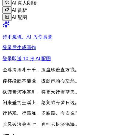
AI 真人朗读
AI 赏析
AI 配图
诗中意境，AI 为你具象
登录后生成画作
登录即送 10 张 AI 配图
金
尊
清
酒
斗
十
千
，
玉
盘
珍
羞
直
万
钱
。
停
杯
投
筯
不
能
食
，
拔
劒
四
顾
心
茫
然
。
欲
渡
黄
河
冰
塞
川
，
将
登
太
行
雪
暗
天
。
闲
来
垂
钓
坐
溪
上
，
忽
复
乘
舟
梦
日
边
。
行
路
难
，
行
路
难
，
多
岐
路
，
今
安
在
？
长
风
破
浪
会
有
时
，
直
挂
云
帆
济
沧
海
。