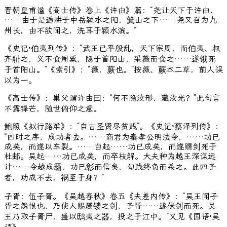
晋朝皇甫谧《高士传》卷上《许由》篇：“尧让天下于许由，
……由于是遁耕于中岳颍水之阳，箕山之下……尧又召为九
州长，由不欲闻之，洗耳于颍水滨。”
《史记·伯夷列传》：“武王已平殷乱，天下宗周，而伯夷、叔
齐耻之，义不食周粟，隐于首阳山，采薇而食之……遂饿死
于首阳山。”《索引》：“薇，蕨也。”按薇、蕨本二草，前人误
以为一。
《高士传》：巢父谓许由曰：“何不隐汝形，藏汝光？”此句言
不露锋芒，随世俯仰之意。
鲍照《拟行路难》：“自古圣贤尽贫贱”。《史记·蔡泽列传》：
“四时之序，成功者去。……商君为秦孝公明法令，……功已
成矣，而遂以车裂。……白起……功已成矣，而遂赐剑死于
杜邮。吴起……功已成矣，而卒枝解。大夫种为越王深谋远
计……令越成霸，功已彰而信矣，勾践终负而杀之。此四子
者，功成不去，祸至于身？”
子胥：伍子胥。《吴越春秋》卷五《夫差内传》：“吴王闻子
胥之怨恨也，乃使人赐属镂之剑，子胥……遂伏剑而死。吴
王乃取子胥尸，盛以鸱夷之器，投之于江中。”又见《国语·吴