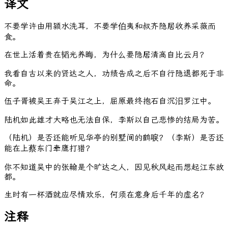
译文
不要学许由用颍水洗耳，不要学伯夷和叔齐隐居收养采薇而
食。
在世上活着贵在韬光养晦，为什么要隐居清高自比云月？
我看自古以来的贤达之人，功绩告成之后不自行隐退都死于非
命。
伍子胥被吴王弃于吴江之上，屈原最终抱石自沉汨罗江中。
陆机如此雄才大略也无法自保，李斯以自己悲惨的结局为苦。
（陆机）是否还能听见华亭的别墅间的鹤唳？（李斯）是否还
能在上蔡东门牵鹰打猎？
你不知道吴中的张翰是个旷达之人，因见秋风起而想起江东故
都。
生时有一杯酒就应尽情欢乐，何须在意身后千年的虚名？
注释