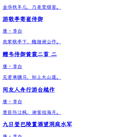
金华牧羊儿，乃是紫烟客。
游敬亭寄崔侍御
唐
·
李白
我家敬亭下，輙继谢公作。
赠韦侍御黄裳二首 二
唐
·
李白
见君乘骢马，知上太山道。
同友人舟行游台越作
唐
·
李白
楚臣伤江枫，谢客拾海月。
九日登巴陵置酒望洞庭水军
唐
·
李白