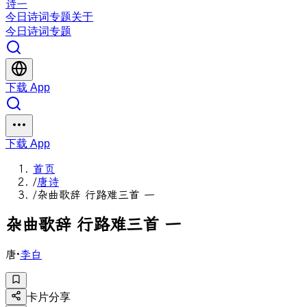
诗一
今日
诗词
专题
关于
今日
诗词
专题
下载 App
下载 App
首页
/
唐诗
/
杂曲歌辞 行路难三首 一
杂
曲
歌
辞
行
路
难
三
首
一
唐
·
李白
卡片分享