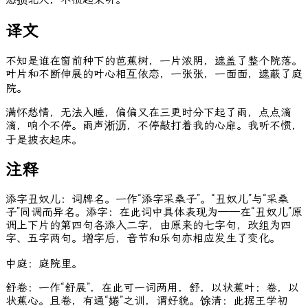
译文
不知是谁在窗前种下的芭蕉树，一片浓阴，遮盖了整个院落。
叶片和不断伸展的叶心相互依恋，一张张，一面面，遮蔽了庭
院。
满怀愁情，无法入睡，偏偏又在三更时分下起了雨，点点滴
滴，响个不停。雨声淅沥，不停敲打着我的心扉。我听不惯，
于是披衣起床。
注释
添字丑奴儿：词牌名。一作“添字采桑子”。“丑奴儿”与“采桑
子”同调而异名。添字：在此词中具体表现为——在“丑奴儿”原
调上下片的第四句各添入二字，由原来的七字句，改组为四
字、五字两句。增字后，音节和乐句亦相应发生了变化。
中庭：庭院里。
舒卷：一作“舒展”，在此可一词两用，舒，以状蕉叶；卷，以
状蕉心。且卷，有通“婘”之训，谓好貌。馀清：此据王学初