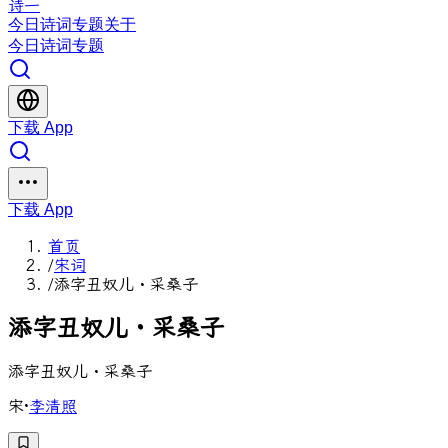
诗一
今日
诗词
专题
关于
今日
诗词
专题
下载 App
下载 App
首页
/
宋词
/
添字丑奴儿・采桑子
添
字
丑
奴
儿
・
采
桑
子
添字丑奴儿・采桑子
宋
·
李清照