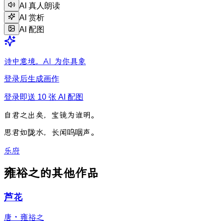
AI 真人朗读
AI 赏析
AI 配图
诗中意境，AI 为你具象
登录后生成画作
登录即送 10 张 AI 配图
自
君
之
出
矣
，
宝
镜
为
谁
明
。
思
君
如
陇
水
，
长
闻
呜
咽
声
。
乐府
雍裕之的其他作品
芦花
唐
·
雍裕之