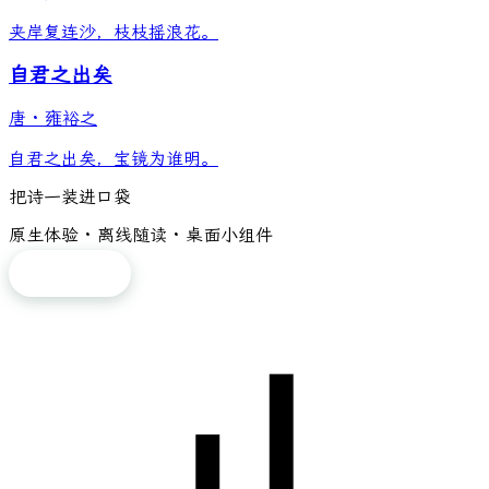
夹岸复连沙，枝枝摇浪花。
自君之出矣
唐
·
雍裕之
自君之出矣，宝镜为谁明。
把诗一装进口袋
原生体验 · 离线随读 · 桌面小组件
免费下载