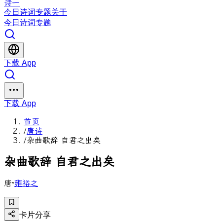
诗一
今日
诗词
专题
关于
今日
诗词
专题
下载 App
下载 App
首页
/
唐诗
/
杂曲歌辞 自君之出矣
杂
曲
歌
辞
自
君
之
出
矣
唐
·
雍裕之
卡片分享