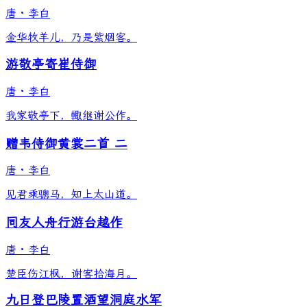
唐
·
李白
金华牧羊儿，乃是紫烟客。
游敬亭寄崔侍御
唐
·
李白
我家敬亭下，輙继谢公作。
赠韦侍御黄裳二首 二
唐
·
李白
见君乘骢马，知上太山道。
同友人舟行游台越作
唐
·
李白
楚臣伤江枫，谢客拾海月。
九日登巴陵置酒望洞庭水军