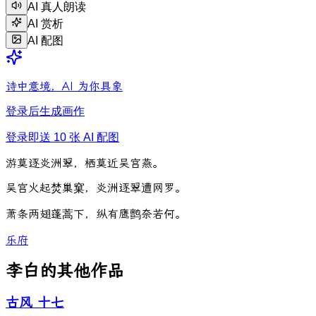
AI 真人朗读
AI 赏析
AI 配图
诗中意境，AI 为你具象
登录后生成画作
登录即送 10 张 AI 配图
游
莫
逐
炎
洲
翠
，
栖
莫
近
吴
宫
燕
。
吴
宫
火
起
焚
巢
窠
，
炎
洲
逐
翠
遭
网
罗
。
萧
条
两
翅
蓬
蒿
下
，
纵
有
鹰
鹯
奈
若
何
。
乐府
李白的其他作品
古风 十七