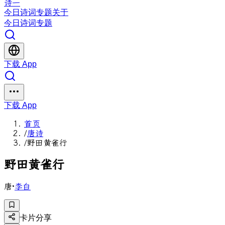
诗一
今日
诗词
专题
关于
今日
诗词
专题
下载 App
下载 App
首页
/
唐诗
/
野田黄雀行
野
田
黄
雀
行
唐
·
李白
卡片分享