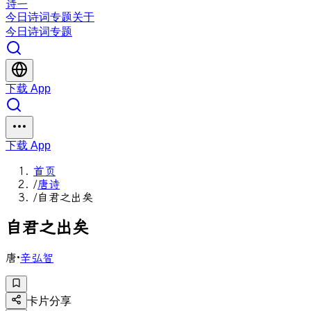
诗一
今日
诗词
专题
关于
今日
诗词
专题
下载 App
下载 App
首页
/
唐诗
/
自君之出矣
自
君
之
出
矣
唐
·
辛弘智
卡片分享