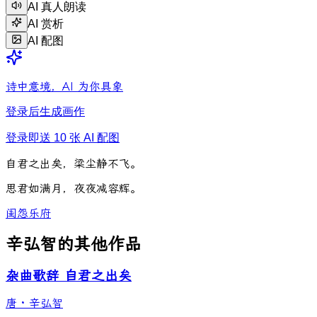
AI 真人朗读
AI 赏析
AI 配图
诗中意境，AI 为你具象
登录后生成画作
登录即送 10 张 AI 配图
自
君
之
出
矣
，
梁
尘
静
不
飞
。
思
君
如
满
月
，
夜
夜
减
容
辉
。
闺怨
乐府
辛弘智的其他作品
杂曲歌辞 自君之出矣
唐
·
辛弘智