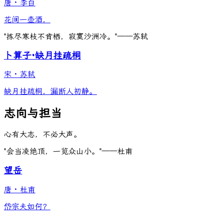
唐
·
李白
花间一壶酒，
"拣尽寒枝不肯栖，寂寞沙洲冷。"——苏轼
卜算子·缺月挂疏桐
宋
·
苏轼
缺月挂疏桐，漏断人初静。
志向与担当
心有大志，不必大声。
"会当凌绝顶，一览众山小。"——杜甫
望岳
唐
·
杜甫
岱宗夫如何？