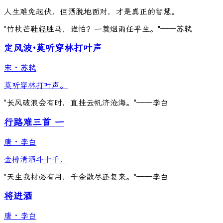
人生难免起伏，但洒脱地面对，才是真正的智慧。
"竹杖芒鞋轻胜马，谁怕？一蓑烟雨任平生。"——苏轼
定风波·莫听穿林打叶声
宋
·
苏轼
莫听穿林打叶声。
"长风破浪会有时，直挂云帆济沧海。"——李白
行路难三首 一
唐
·
李白
金樽清酒斗十千，
"天生我材必有用，千金散尽还复来。"——李白
将进酒
唐
·
李白