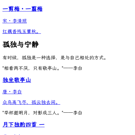
一剪梅・一翦梅
宋
·
李清照
红藕香残玉簟秋。
孤独与宁静
有时候，孤独是一种选择，是与自己相处的方式。
"相看两不厌，只有敬亭山。"——李白
独坐敬亭山
唐
·
李白
众鸟高飞尽，孤云独去闲。
"举杯邀明月，对影成三人。"——李白
月下独酌四首 一