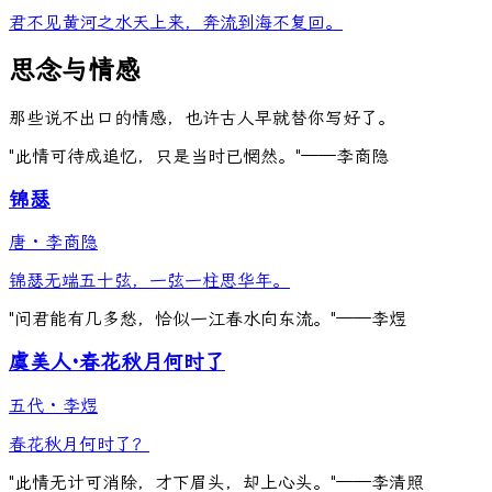
君不见黄河之水天上来，奔流到海不复回。
思念与情感
那些说不出口的情感，也许古人早就替你写好了。
"此情可待成追忆，只是当时已惘然。"——李商隐
锦瑟
唐
·
李商隐
锦瑟无端五十弦，一弦一柱思华年。
"问君能有几多愁，恰似一江春水向东流。"——李煜
虞美人·春花秋月何时了
五代
·
李煜
春花秋月何时了？
"此情无计可消除，才下眉头，却上心头。"——李清照