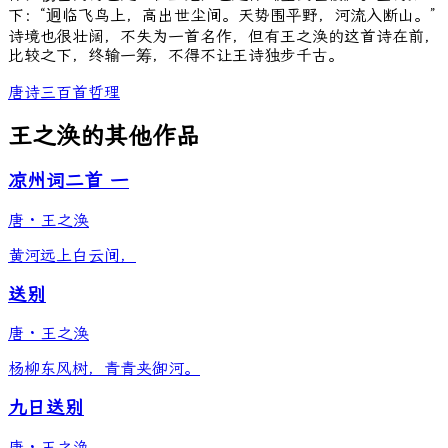
下：“迥临飞鸟上，高出世尘间。天势围平野，河流入断山。”
诗境也很壮阔，不失为一首名作，但有王之涣的这首诗在前，
比较之下，终输一筹，不得不让王诗独步千古。
唐诗三百首
哲理
王之涣的其他作品
凉州词二首 一
唐
·
王之涣
黄河远上白云间，
送别
唐
·
王之涣
杨柳东风树，青青夹御河。
九日送别
唐
·
王之涣