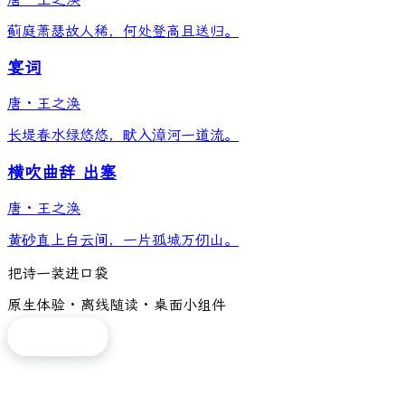
蓟庭萧瑟故人稀，何处登高且送归。
宴词
唐
·
王之涣
长堤春水绿悠悠，畎入漳河一道流。
横吹曲辞 出塞
唐
·
王之涣
黄砂直上白云间，一片孤城万仞山。
把诗一装进口袋
原生体验 · 离线随读 · 桌面小组件
免费下载