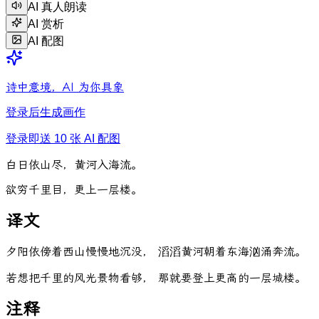
AI 真人朗读
AI 赏析
AI 配图
诗中意境，AI 为你具象
登录后生成画作
登录即送 10 张 AI 配图
白
日
依
山
尽
，
黄
河
入
海
流
。
欲
穷
千
里
目
，
更
上
一
层
楼
。
译文
夕阳依傍着西山慢慢地沉没， 滔滔黄河朝着东海汹涌奔流。
若想把千里的风光景物看够， 那就要登上更高的一层城楼。
注释