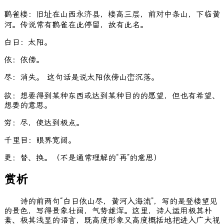
鹳雀楼：旧址在山西永济县，楼高三层，前对中条山，下临黄
河。传说常有鹳雀在此停留，故有此名。
白日：太阳。
依：依傍。
尽：消失。 这句话是说太阳依傍山峦沉落。
欲：想要得到某种东西或达到某种目的的愿望，但也有希望、
想要的意思。
穷：尽，使达到极点。
千里目：眼界宽阔。
更：替、换。（不是通常理解的“再”的意思）
赏析
诗的前两句“白日依山尽，黄河入海流”，写的是登楼望见
的景色，写得景象壮阔，气势雄浑。这里，诗人运用极其朴
素、极其浅显的语言，既高度形象又高度概括地把进入广大视