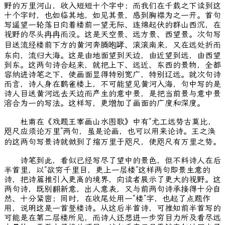
野的万里河山，收入短短十个字中；而我们在千载之下读到这
十个字时，也如临其地，如见其景，感到胸襟为之一开。首句
写遥望一轮落日向着楼前一望无际、连绵起伏的群山西沉，在
视野的尽头冉冉而没。这是天空景、远方景、西望景。次句写
目送流经楼前下方的黄河奔腾咆哮、滚滚南来，又在远处折而
东向，流归大海。这是由地面望到天边，由近望到远，由西望
到东。这两句诗合起来，就把上下、远近、东西的景物，全都
容纳进诗笔之下，使画面显得特别宽广，特别辽远。就次句诗
而言，诗人身在鹳雀楼上，不可能望见黄河入海，句中写的是
诗人目送黄河远去天边而产生的意中景，是把当前景与意中景
溶合为一的写法。这样写，更增加了画面的广度和深度。
杜甫在《戏题王宰画山水图歌》中有“尤工远势古莫比，
咫尺应须论万里”两句，虽是论画，也可以用来论诗。王之涣
的这两句写景诗就做到了缩万里于咫尺，使咫尺有万里之势。
诗笔到此，看似已经写尽了望中的景色，但不料诗人在后
半首里，以“欲穷千里目，更上一层楼”这样两句即景生意的
诗，把诗篇推引入更高的境界，向读者展示了更大的视野。这
两句诗，既别翻新意，出人意表，又与前两句诗承接得十分自
然、十分紧密；同时，在收尾处用一“楼”字，也起了点题作
用，说明这是一首登楼诗。从这后半首诗，可推知前半首写的
可能是在第二层楼所见，而诗人还想进一步穷目力所及看尽远