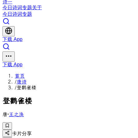
诗一
今日
诗词
专题
关于
今日
诗词
专题
下载 App
下载 App
首页
/
唐诗
/
登鹳雀楼
登
鹳
雀
楼
唐
·
王之涣
卡片分享