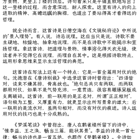
方景物，更登上了楼的顶层。诗句看来只是平铺直叙地写出了
这一登楼的过程，而含意深远，耐人探索。这里有诗人的向上
进取的精神、高瞻远瞩的胸襟，也道出了要站得高才看得远的
哲理。
就全诗而言，这首诗是日僧空海在《文镜秘府论》中所说
的“景入理势”。有人说，诗忌说理。这应当只是说，诗歌不要
生硬地、枯燥地、抽象地说理，而不是在诗歌中不能揭示和宣
扬哲理。象这首诗，把道理与景物、情事溶化得天衣无缝，使
读者并不觉得它在说理，而理自在其中。这是根据诗歌特点、
运用形象思维来显示生活哲理的典范。
这首诗在写法上还有一个特点：它是一首全篇用对仗的绝
句。沈德潜在《唐诗别裁》中选录这首诗时曾指出：“四语皆
对，读来不嫌其排，骨高故也。”绝句总共只有两联，而两联
都用对仗，如果不是气势充沛，一意贯连，很容易雕琢呆板或
支离破碎。这首诗，前一联用的是正名对，所谓“正正相对”，
语句极为工整，又厚重有力，就更显示出所写景象的雄大；后
一联用的是流水对，虽两句相对，而没有对仗的痕迹。诗人运
用对仗的技巧也是十分成熟的。
《梦溪笔谈》中曾指出，唐人在鹳雀楼所留下的诗中，
“惟李益、王之涣、畅当三篇，能状其景”。李益的诗是一首七
律；畅当的诗也是一首五绝，也题作《登鹳雀楼》。全诗如