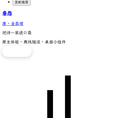
赏析推荐
春怨
唐
·
金昌绪
把诗一装进口袋
原生体验 · 离线随读 · 桌面小组件
免费下载