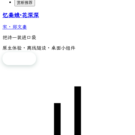
赏析推荐
忆秦娥·花深深
宋
·
郑文妻
把诗一装进口袋
原生体验 · 离线随读 · 桌面小组件
免费下载