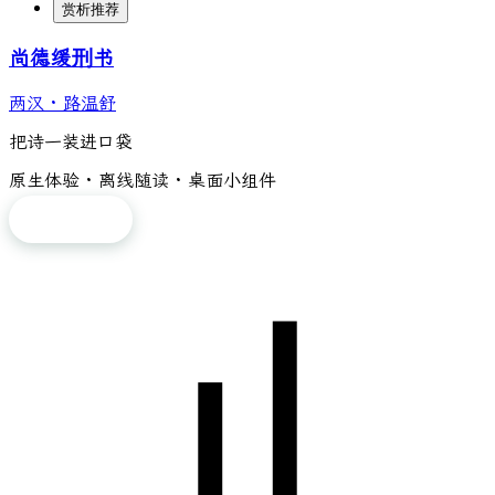
赏析推荐
尚德缓刑书
两汉
·
路温舒
把诗一装进口袋
原生体验 · 离线随读 · 桌面小组件
免费下载