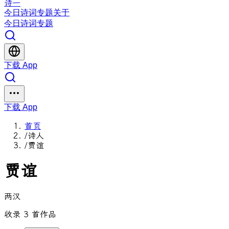
诗一
今日
诗词
专题
关于
今日
诗词
专题
下载 App
下载 App
首页
/
诗人
/
贾谊
贾谊
两汉
收录 3 首作品