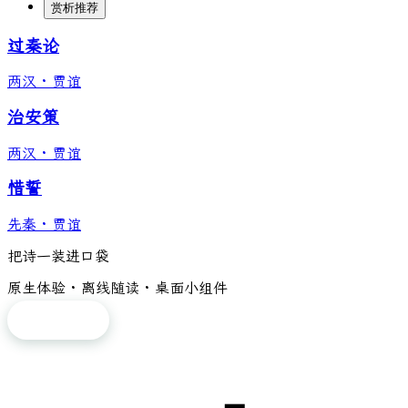
赏析推荐
过秦论
两汉
·
贾谊
治安策
两汉
·
贾谊
惜誓
先秦
·
贾谊
把诗一装进口袋
原生体验 · 离线随读 · 桌面小组件
免费下载