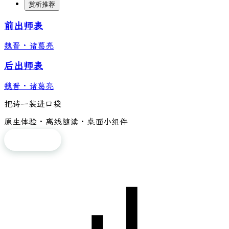
赏析推荐
前出师表
魏晋
·
诸葛亮
后出师表
魏晋
·
诸葛亮
把诗一装进口袋
原生体验 · 离线随读 · 桌面小组件
免费下载