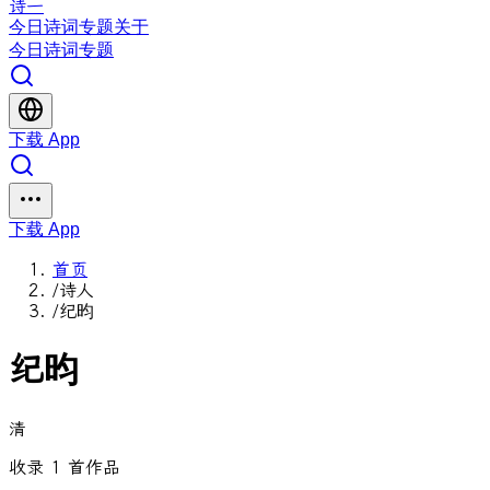
诗一
今日
诗词
专题
关于
今日
诗词
专题
下载 App
下载 App
首页
/
诗人
/
纪昀
纪昀
清
收录 1 首作品