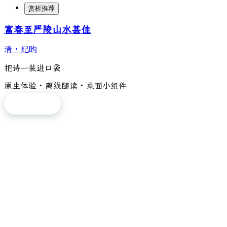
赏析推荐
富春至严陵山水甚佳
清
·
纪昀
把诗一装进口袋
原生体验 · 离线随读 · 桌面小组件
免费下载