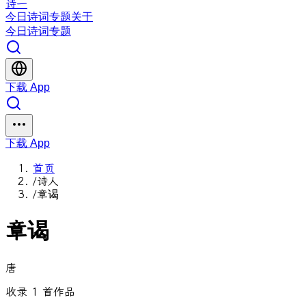
诗一
今日
诗词
专题
关于
今日
诗词
专题
下载 App
下载 App
首页
/
诗人
/
章谒
章谒
唐
收录 1 首作品