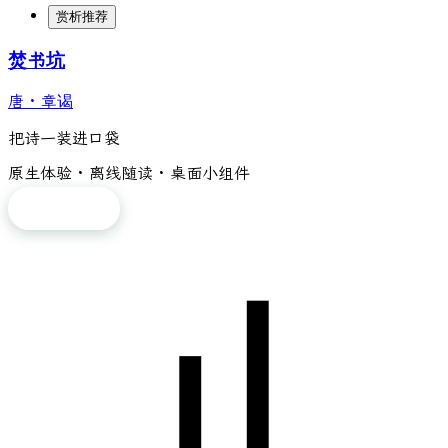
赏析推荐
焚书坑
唐
·
章谒
把诗一装进口袋
原生体验 · 离线随读 · 桌面小组件
免费下载