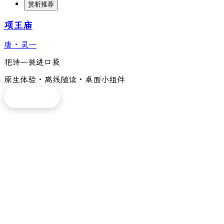
赏析推荐
项王庙
唐
·
灵一
把诗一装进口袋
原生体验 · 离线随读 · 桌面小组件
免费下载