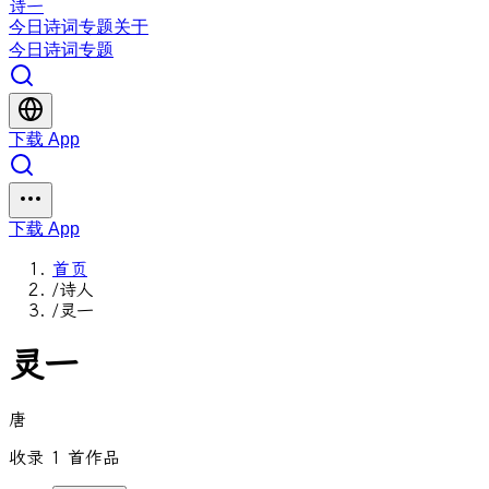
诗一
今日
诗词
专题
关于
今日
诗词
专题
下载 App
下载 App
首页
/
诗人
/
灵一
灵一
唐
收录 1 首作品