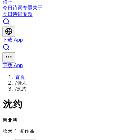
诗一
今日
诗词
专题
关于
今日
诗词
专题
下载 App
下载 App
首页
/
诗人
/
沈约
沈约
南北朝
收录 1 首作品