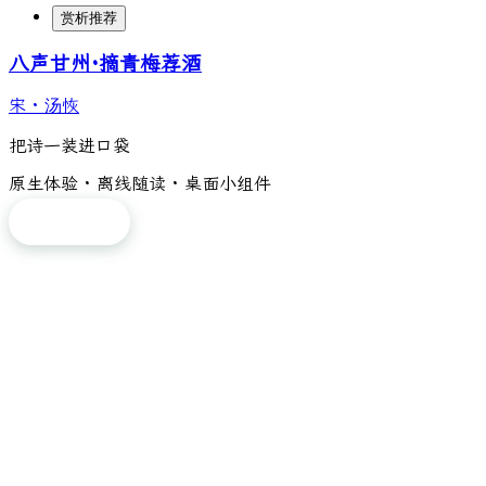
赏析推荐
八声甘州·摘青梅荐酒
宋
·
汤恢
把诗一装进口袋
原生体验 · 离线随读 · 桌面小组件
免费下载