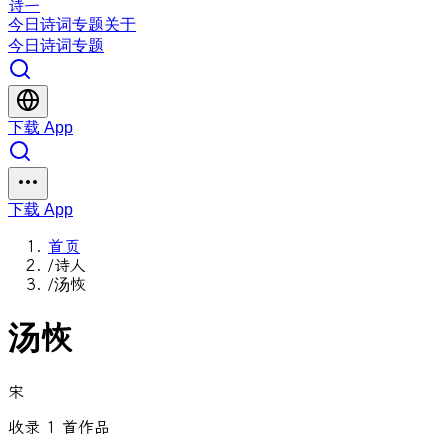
诗一
今日
诗词
专题
关于
今日
诗词
专题
下载 App
下载 App
首页
/
诗人
/
汤恢
汤恢
宋
收录 1 首作品