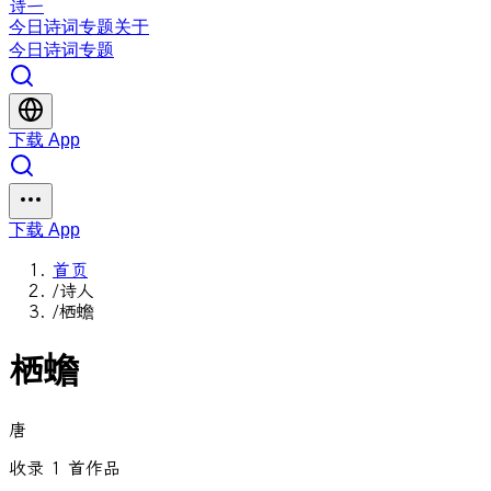
诗一
今日
诗词
专题
关于
今日
诗词
专题
下载 App
下载 App
首页
/
诗人
/
栖蟾
栖蟾
唐
收录 1 首作品