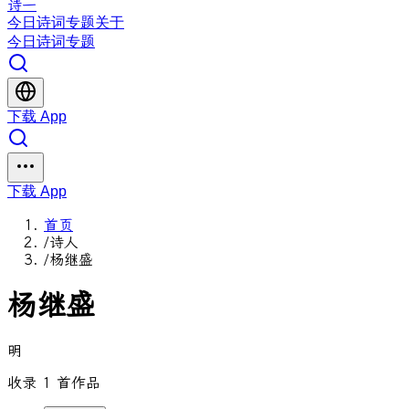
诗一
今日
诗词
专题
关于
今日
诗词
专题
下载 App
下载 App
首页
/
诗人
/
杨继盛
杨继盛
明
收录 1 首作品