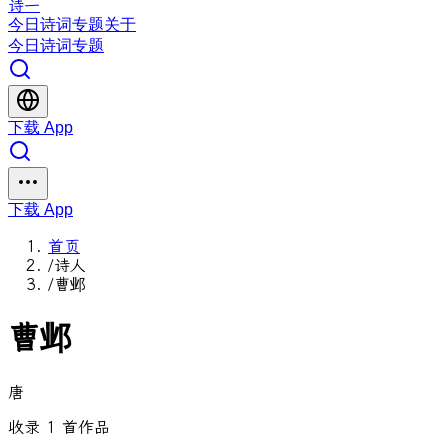
诗一
今日
诗词
专题
关于
今日
诗词
专题
下载 App
下载 App
首页
/
诗人
/
曹邺
曹邺
唐
收录 1 首作品