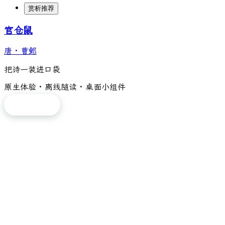
赏析推荐
官仓鼠
唐
·
曹邺
把诗一装进口袋
原生体验 · 离线随读 · 桌面小组件
免费下载