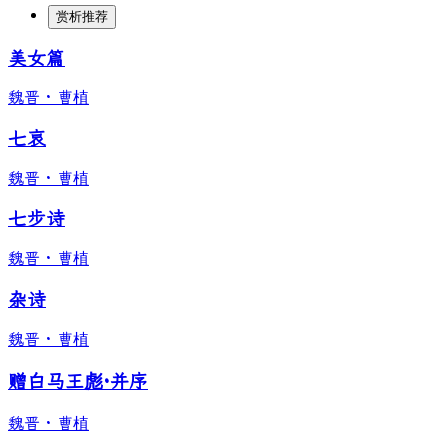
赏析推荐
美女篇
魏晋
·
曹植
七哀
魏晋
·
曹植
七步诗
魏晋
·
曹植
杂诗
魏晋
·
曹植
赠白马王彪·并序
魏晋
·
曹植