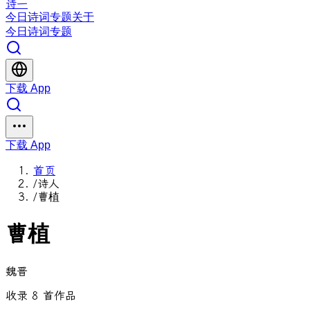
诗一
今日
诗词
专题
关于
今日
诗词
专题
下载 App
下载 App
首页
/
诗人
/
曹植
曹植
魏晋
收录 8 首作品