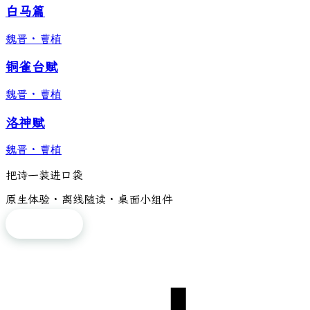
白马篇
魏晋
·
曹植
铜雀台赋
魏晋
·
曹植
洛神赋
魏晋
·
曹植
把诗一装进口袋
原生体验 · 离线随读 · 桌面小组件
免费下载