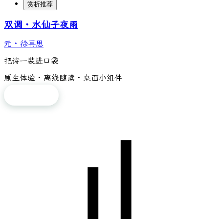
赏析推荐
双调・水仙子夜雨
元
·
徐再思
把诗一装进口袋
原生体验 · 离线随读 · 桌面小组件
免费下载