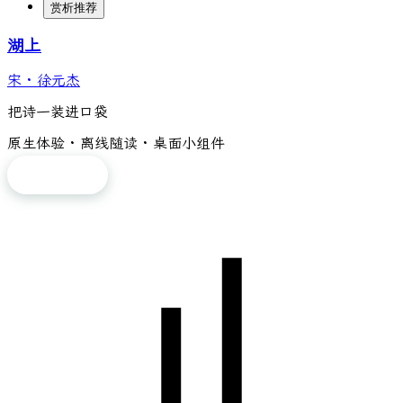
赏析推荐
湖上
宋
·
徐元杰
把诗一装进口袋
原生体验 · 离线随读 · 桌面小组件
免费下载