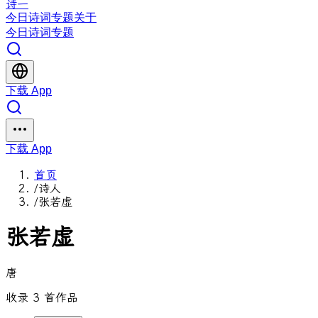
诗一
今日
诗词
专题
关于
今日
诗词
专题
下载 App
下载 App
首页
/
诗人
/
张若虚
张若虚
唐
收录 3 首作品