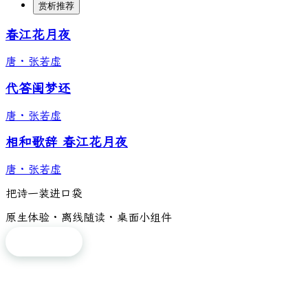
赏析推荐
春江花月夜
唐
·
张若虚
代答闺梦还
唐
·
张若虚
相和歌辞 春江花月夜
唐
·
张若虚
把诗一装进口袋
原生体验 · 离线随读 · 桌面小组件
免费下载