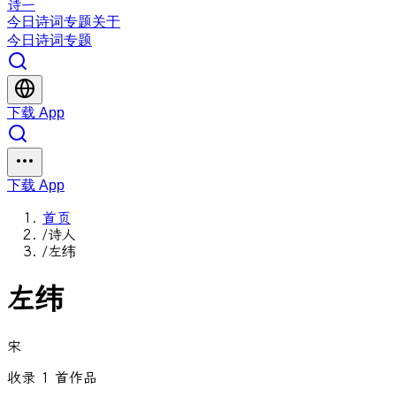
诗一
今日
诗词
专题
关于
今日
诗词
专题
下载 App
下载 App
首页
/
诗人
/
左纬
左纬
宋
收录 1 首作品