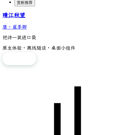
赏析推荐
晴江秋望
唐
·
崔季卿
把诗一装进口袋
原生体验 · 离线随读 · 桌面小组件
免费下载