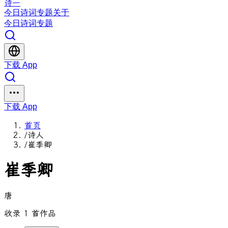
诗一
今日
诗词
专题
关于
今日
诗词
专题
下载 App
下载 App
首页
/
诗人
/
崔季卿
崔季卿
唐
收录 1 首作品