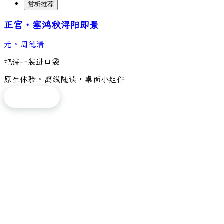
赏析推荐
正宫・塞鸿秋浔阳即景
元
·
周德清
把诗一装进口袋
原生体验 · 离线随读 · 桌面小组件
免费下载