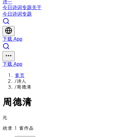
诗一
今日
诗词
专题
关于
今日
诗词
专题
下载 App
下载 App
首页
/
诗人
/
周德清
周德清
元
收录 1 首作品