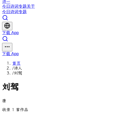
诗一
今日
诗词
专题
关于
今日
诗词
专题
下载 App
下载 App
首页
/
诗人
/
刘驾
刘驾
唐
收录 1 首作品