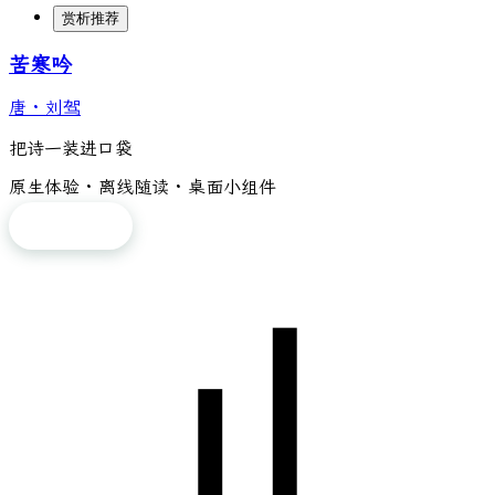
赏析推荐
苦寒吟
唐
·
刘驾
把诗一装进口袋
原生体验 · 离线随读 · 桌面小组件
免费下载