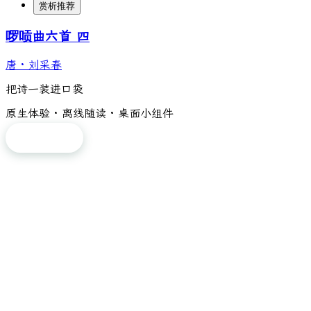
赏析推荐
啰唝曲六首 四
唐
·
刘采春
把诗一装进口袋
原生体验 · 离线随读 · 桌面小组件
免费下载