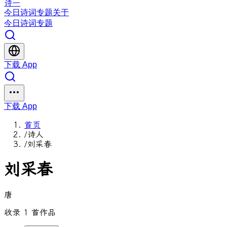
诗一
今日
诗词
专题
关于
今日
诗词
专题
下载 App
下载 App
首页
/
诗人
/
刘采春
刘采春
唐
收录 1 首作品