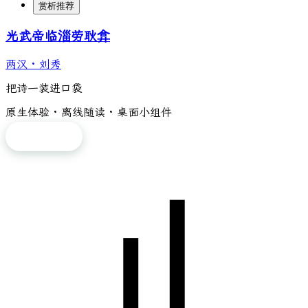
赏析推荐
光武帝临淄劳耿弇
两汉
·
刘秀
把诗一装进口袋
原生体验 · 离线随读 · 桌面小组件
免费下载