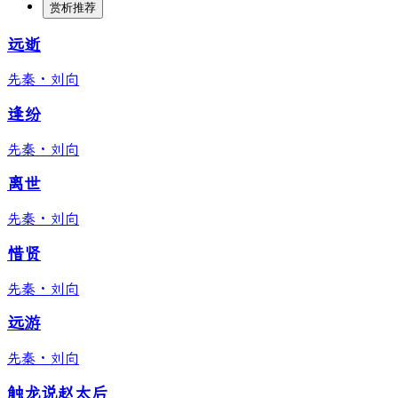
赏析推荐
远逝
先秦
·
刘向
逢纷
先秦
·
刘向
离世
先秦
·
刘向
惜贤
先秦
·
刘向
远游
先秦
·
刘向
触龙说赵太后