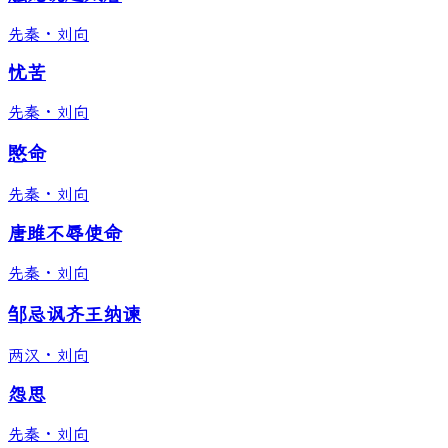
先秦
·
刘向
忧苦
先秦
·
刘向
愍命
先秦
·
刘向
唐雎不辱使命
先秦
·
刘向
邹忌讽齐王纳谏
两汉
·
刘向
怨思
先秦
·
刘向