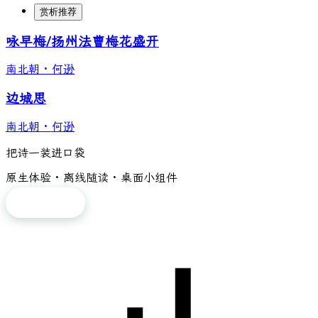
赏析推荐
咏早梅/扬州法曹梅花盛开
南北朝
·
何逊
边城思
南北朝
·
何逊
把诗一装进口袋
原生体验 · 离线随读 · 桌面小组件
免费下载