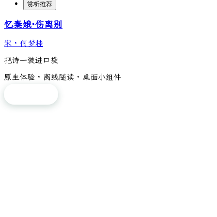
赏析推荐
忆秦娥·伤离别
宋
·
何梦桂
把诗一装进口袋
原生体验 · 离线随读 · 桌面小组件
免费下载