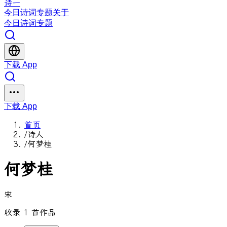
诗一
今日
诗词
专题
关于
今日
诗词
专题
下载 App
下载 App
首页
/
诗人
/
何梦桂
何梦桂
宋
收录 1 首作品